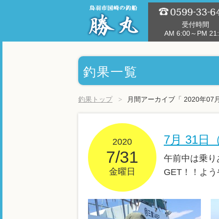
受付時間
AM 6:00～PM 21:
釣果一覧
釣果トップ
月間アーカイブ「 2020年07
7月 31
2020
7/31
午前中は乗り
金曜日
GET！！よ