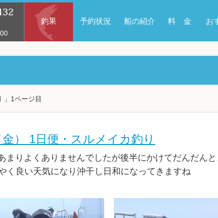
釣果
予約状況
船の紹介
料 金
お
00
月 」1ページ目
日（金） 1日便・スルメイカ釣り
あまりよくありませんでしたが後半にかけてだんだんと
うやく良い天気になり沖干し日和になってきますね