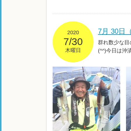
7月 30
2020
7/30
群れ数少な目
木曜日
(^^)今日