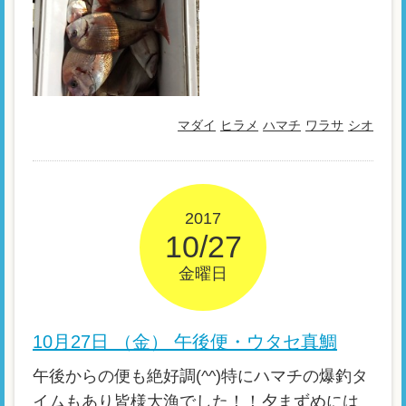
マダイ
ヒラメ
ハマチ
ワラサ
シオ
2017
10/27
金曜日
10月27日 （金） 午後便・ウタセ真鯛
午後からの便も絶好調(^^)特にハマチの爆釣タ
イムもあり皆様大漁でした！！夕まずめには