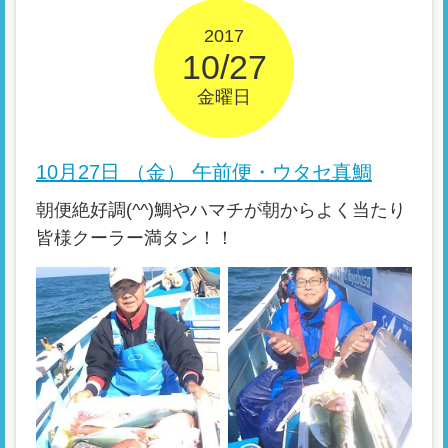
2017
10/27
金曜日
10月27日 （金） 午前便・ウタセ真鯛
朝便絶好調(^^)鯛やハマチが朝からよく当たり
皆様クーラー満タン！！