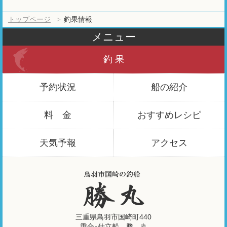
トップページ
釣果情報
メニュー
釣 果
予約状況
船の紹介
料 金
おすすめ
レシピ
天気予報
アクセス
三重県鳥羽市国崎町440
乗合･仕立船 勝 丸