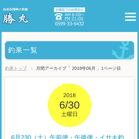
釣果一覧
釣果トップ
月間アーカイブ「 2018年06月 」1ページ目
2018
6/30
土曜日
6月230（土）午前便・午後便・イサキ釣