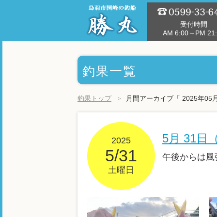
受付時間
AM 6:00～PM 21:
釣果一覧
釣果トップ
月間アーカイブ「 2025年05
5月 31
2025
5/31
午後からは風
土曜日