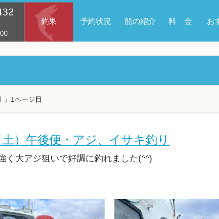
釣果
予約状況
船の紹介
料 金
お
00
月 」1ページ目
日（土）午後便・アジ、イサキ釣り
強く大アジ狙いで好調に釣れました(^^)