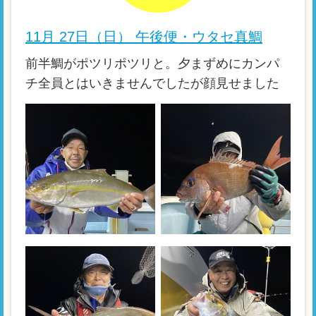
11月 27日（日） 午後便・ウタセ真鯛
前半鯛がポツリポツリと。夕まずめにカンパ
チ全員とはいきませんでしたが顔見せました