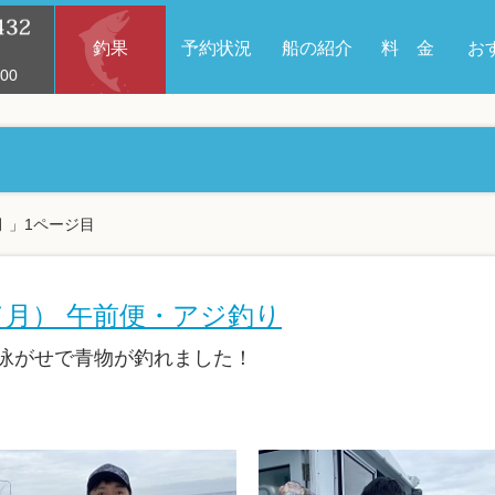
釣果
予約状況
船の紹介
料 金
お
00
月 」1ページ目
日（月） 午前便・アジ釣り
泳がせで青物が釣れました！