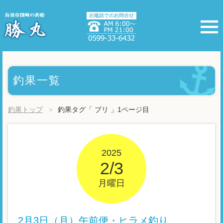
釣果一覧
釣果トップ
釣果タグ「 ブリ 」1ページ目
2025
2/3
月曜日
2月3日（月）午前便・ヒラメ釣り