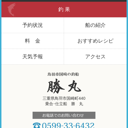
釣 果
予約状況
船の紹介
料 金
おすすめ
レシピ
天気予報
アクセス
三重県鳥羽市国崎町440
乗合･仕立船 勝 丸