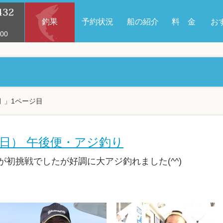
釣果
予約状況
船の紹介
料 金
お
00
月 」1ページ目
（日） 午後便・アジ釣り
が初挑戦でしたが好調に大アジ釣れました(^^)