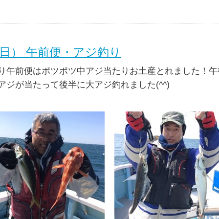
（日） 午前便・アジ釣り
り午前便はポツポツ中アジ当たりお土産とれました！午
アジが当たって後半に大アジ釣れました(^^)