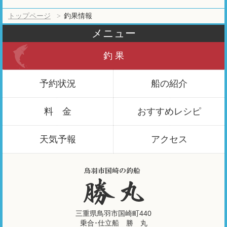
トップページ
釣果情報
メニュー
釣 果
予約状況
船の紹介
料 金
おすすめ
レシピ
天気予報
アクセス
三重県鳥羽市国崎町440
乗合･仕立船 勝 丸