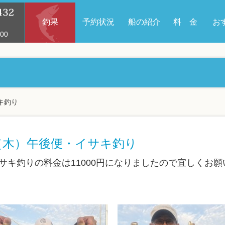
釣果
予約状況
船の紹介
料 金
お
00
キ釣り
日（木）午後便・イサキ釣り
イサキ釣りの料金は11000円になりましたので宜しくお