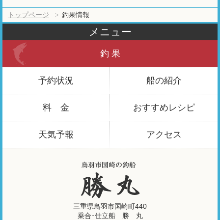
トップページ
釣果情報
メニュー
釣 果
予約状況
船の紹介
料 金
おすすめ
レシピ
天気予報
アクセス
三重県鳥羽市国崎町440
乗合･仕立船 勝 丸