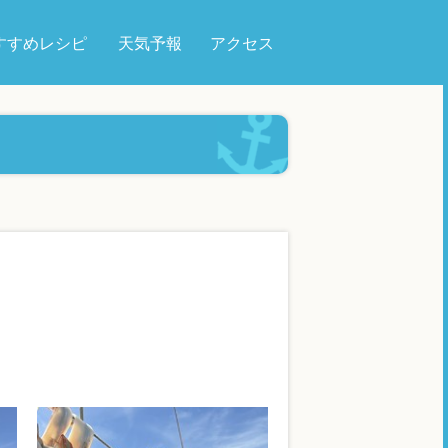
すすめレシピ
天気予報
アクセス