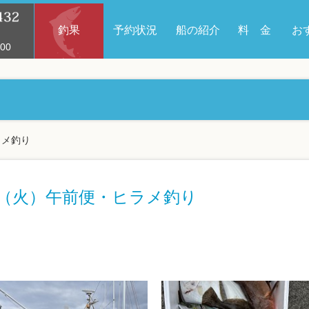
釣果
予約状況
船の紹介
料 金
お
00
ラメ釣り
1日（火）午前便・ヒラメ釣り