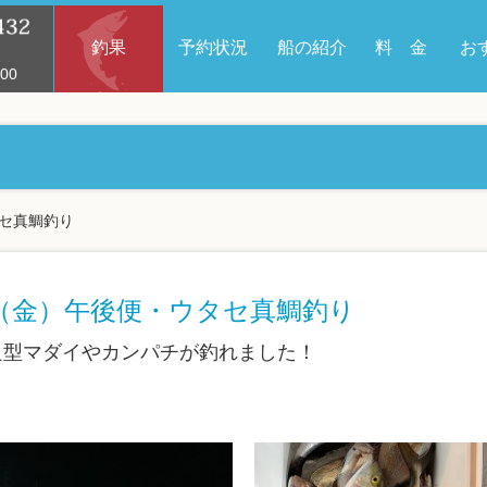
釣果
予約状況
船の紹介
料 金
お
00
タセ真鯛釣り
日（金）午後便・ウタセ真鯛釣り
に良型マダイやカンパチが釣れました！