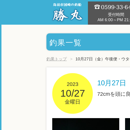
受付時間
AM 6:00～PM 21:
釣果一覧
釣果トップ
10月27日（金）午後便・ウ
10月27
2023
10/27
72cmを頭
金曜日