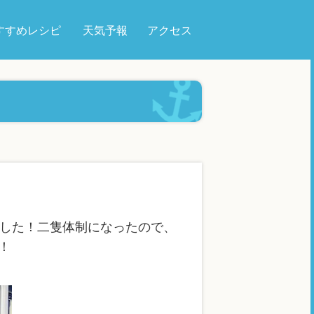
すすめレシピ
天気予報
アクセス
でした！二隻体制になったので、
！