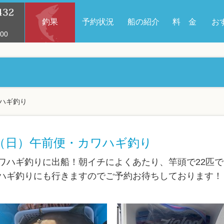
釣果
予約状況
船の紹介
料 金
お
00
ワハギ釣り
日（日）午前便・カワハギ釣り
ワハギ釣りに出船！朝イチによくあたり、竿頭で22匹
ハギ釣りにも行きますのでご予約お待ちしております！