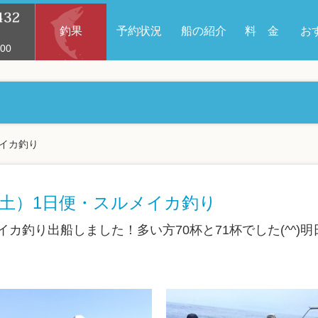
釣果
予約状況
船の紹介
料 金
お
00
メイカ釣り
（土）1日便・スルメイカ釣り
イカ釣り出船しました！多い方70杯と71杯でした(^^)