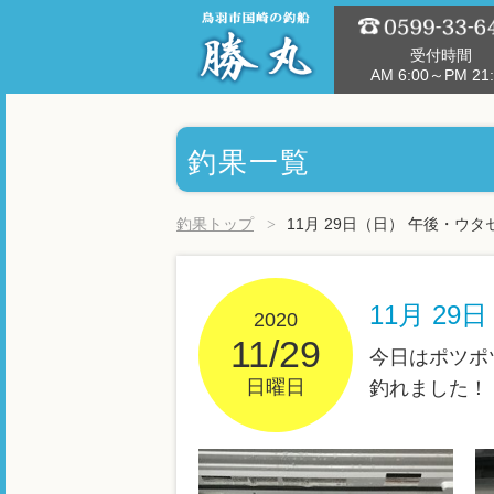
受付時間
AM 6:00～PM 21:
釣果一覧
釣果トップ
11月 29日（日） 午後・ウタ
11月 2
2020
11/29
今日はポツポ
日曜日
釣れました！