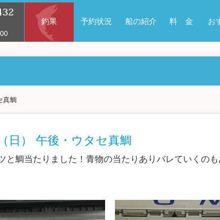
釣果
予約状況
船の紹介
料 金
お
00
セ真鯛
9日（日） 午後・ウタセ真鯛
ツと鯛当たりました！青物の当たりありバレていくのも