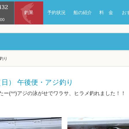
釣果
予約状況
船の紹介
料 金
お
00
ジ釣り
日（日） 午後便・アジ釣り
たー(^^)アジの泳がせでワラサ、ヒラメ釣れました！！