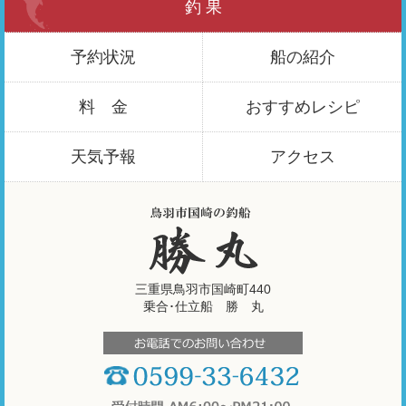
釣 果
予約状況
船の紹介
料 金
おすすめ
レシピ
天気予報
アクセス
三重県鳥羽市国崎町440
乗合･仕立船 勝 丸