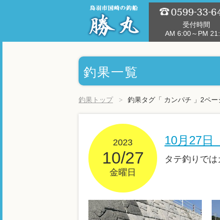
受付時間
AM 6:00～PM 21:
釣果一覧
釣果トップ
釣果タグ「 カンパチ 」2ペー
10月27
2023
10/27
タテ釣りでは
金曜日