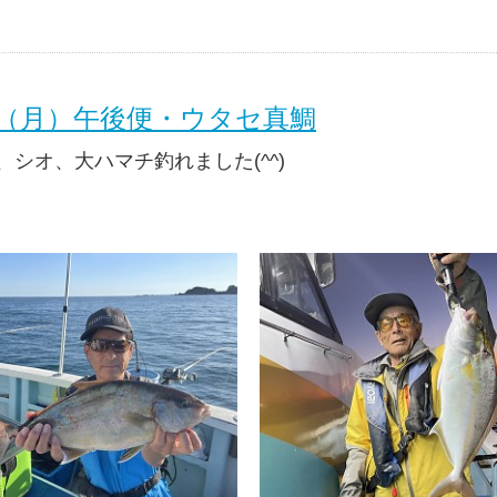
3日（月）午後便・ウタセ真鯛
シオ、大ハマチ釣れました(^^)