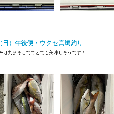
日（日）午後便・ウタセ真鯛釣り
チは丸まるしててとても美味しそうです！