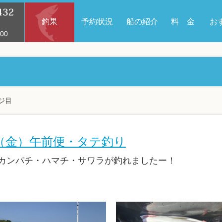
釣果
予約状況
船の紹介
料 金
お
00
ジ目
日（金）午前便・タテ釣り
カンパチ・ハマチ・サワラが釣れましたー！