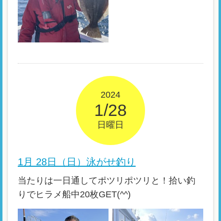
2024
1/28
日曜日
1月 28日（日）泳がせ釣り
当たりは一日通してポツリポツリと！拾い釣
りでヒラメ船中20枚GET(^^)