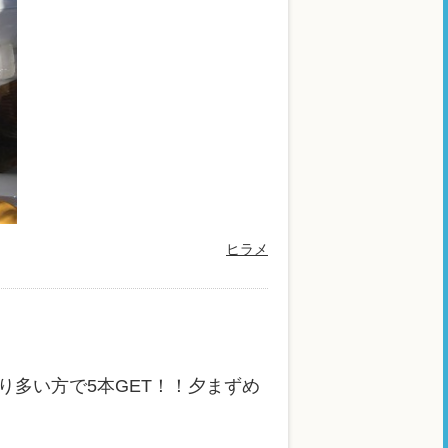
ヒラメ
多い方で5本GET！！夕まずめ