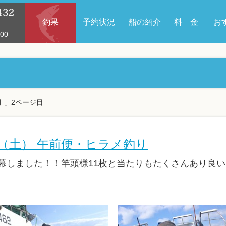
釣果
予約状況
船の紹介
料 金
お
00
月 」2ページ目
0日（土） 午前便・ヒラメ釣り
幕しました！！竿頭様11枚と当たりもたくさんあり良いス