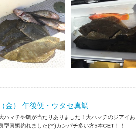
9日（金） 午後便・ウタセ真鯛
大ハマチや鯛が当たりありました！大ハマチのジアイあり
型真鯛釣れました(^^)カンパチ多い方5本GET！！