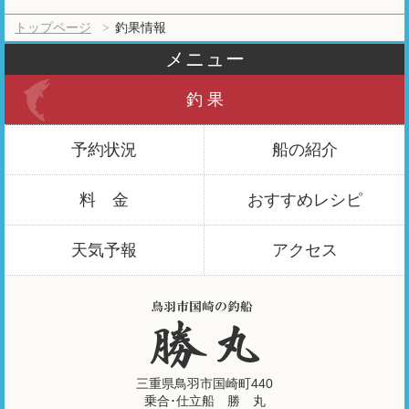
トップページ
釣果情報
メニュー
釣 果
予約状況
船の紹介
料 金
おすすめ
レシピ
天気予報
アクセス
三重県鳥羽市国崎町440
乗合･仕立船 勝 丸