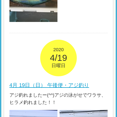
2020
4/19
日曜日
4月 19日（日） 午後便・アジ釣り
アジ釣れましたー(^^)アジの泳がせでワラサ、
ヒラメ釣れました！！