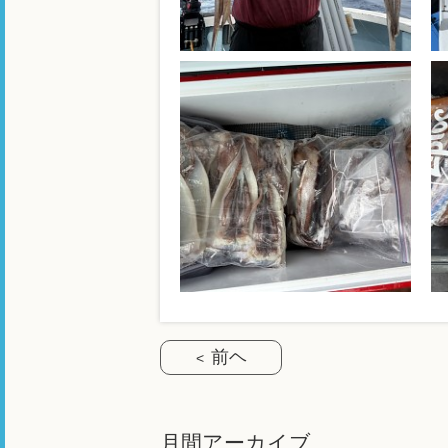
前ヘ
月間アーカイブ