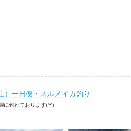
（土）一日便・スルメイカ釣り
に釣れております(^^)