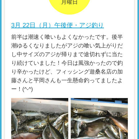
月曜日
3月 22日（月）午後便・アジ釣り
前半は潮速く喰いもよくなかったです。後半
潮ゆるくなりましたがアジの喰い気上がりだ
し中サイズのアジが帰りまで途切れずに当た
り続けていました！今日は風強かったので釣
り辛かったけど、フィッシング遊桑名店の加
藤さんと平岡さんも一生懸命釣ってましたよ
ー！(^-^)