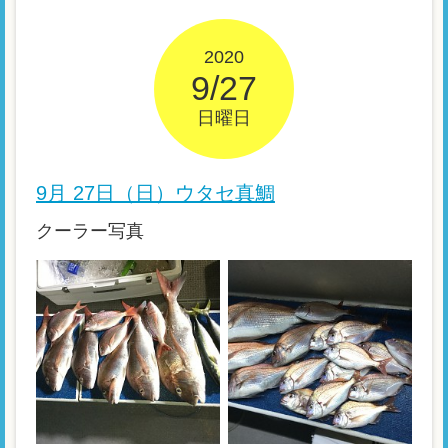
2020
9/27
日曜日
9月 27日（日）ウタセ真鯛
クーラー写真