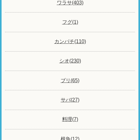
ワラサ(403)
フグ(1)
カンパチ(110)
シオ(230)
ブリ(65)
サバ(27)
料理(7)
根魚(12)