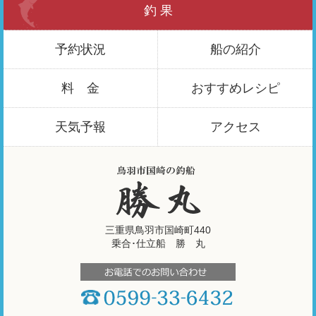
釣 果
予約状況
船の紹介
料 金
おすすめ
レシピ
天気予報
アクセス
三重県鳥羽市国崎町440
乗合･仕立船 勝 丸