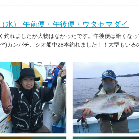
8日（水） 午前便・午後便・ウタセマダイ
く釣れましたが大物はなかったです。午後便は暗くなっ
(^^)カンパチ、シオ船中28本釣れました！！大型もい