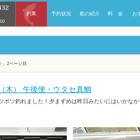
釣果
予約状況
船の紹介
料 金
お
00
月 」2ページ目
9日（木） 午後便・ウタセ真鯛
ツポツ釣れました！夕まずめは昨日みたいにはいかなか