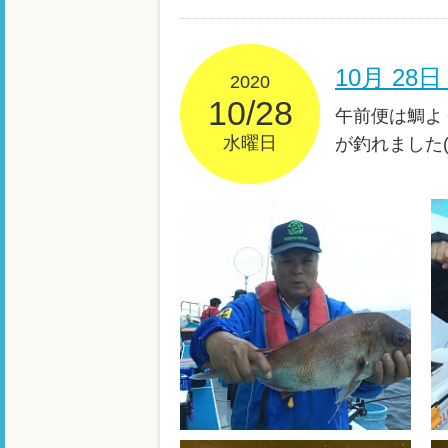
10月 2
2020
10/28
午前便は鯛よ
水曜日
が釣れました