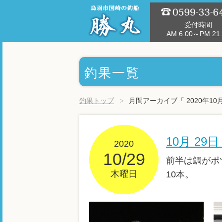
受付時間
AM 6:00～PM 21:
釣果一覧
釣果トップ
月間アーカイブ「 2020年10
10月 2
2020
10/29
前半は鯛がポ
木曜日
10本。