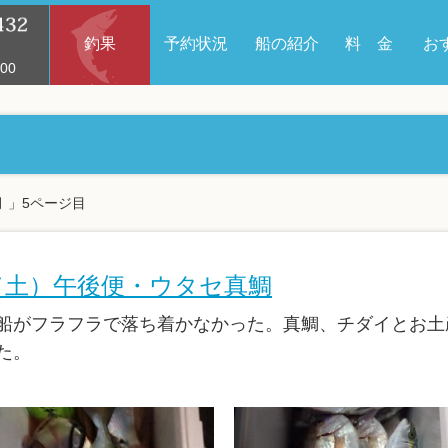
釣果
予約状況
船の紹介
料 金
お
00
月 」5ページ目
日（土）午後便・ウタセ真鯛
船がフラフラで落ち着かなかった。真鯛、チダイとお土
た。