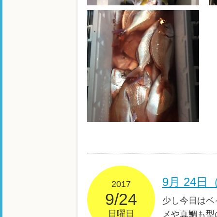
9月 24
2017
9/24
少し今日はベ
日曜日
メや真鯛も型