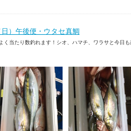
日（日）午後便・ウタセ真鯛
よく当たり数釣れます！シオ、ハマチ、ワラサと今日も