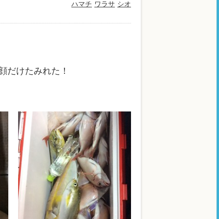
ハマチ
ワラサ
シオ
顔だけたみれた！