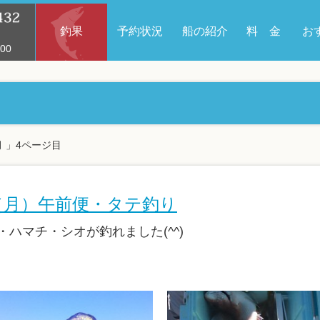
釣果
予約状況
船の紹介
料 金
お
00
月 」4ページ目
日（月）午前便・タテ釣り
ハマチ・シオが釣れました(^^)